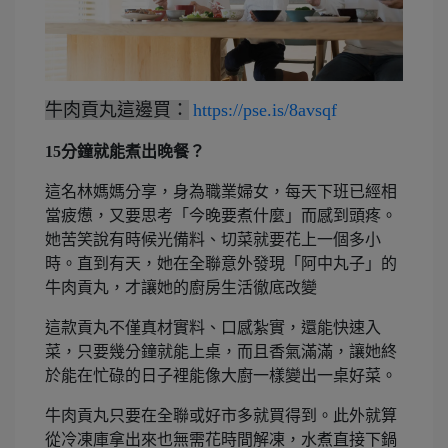
牛肉貢丸這邊買：
https://pse.is/8avsqf
15分鐘就能煮出晚餐？
這名林媽媽分享，身為職業婦女，每天下班已經相
當疲憊，又要思考「今晚要煮什麼」而感到頭疼。
她苦笑說有時候光備料、切菜就要花上一個多小
時。直到有天，她在全聯意外發現「阿中丸子」的
牛肉貢丸，才讓她的廚房生活徹底改變
這款貢丸不僅真材實料、口感紮實，還能快速入
菜，只要幾分鐘就能上桌，而且香氣滿滿，讓她終
於能在忙碌的日子裡能像大廚一樣變出一桌好菜。
牛肉貢丸只要在全聯或好市多就買得到。此外就算
從冷凍庫拿出來也無需花時間解凍，水煮直接下鍋