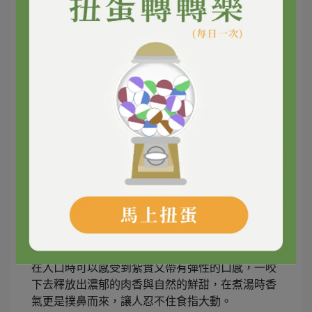
從澳洲來的草飼牛
事實上「阿中丸子」在挑選食材上可說是一點都不
馬虎，並非所有牛肉都有資格作成貢丸。嚴格挑選
只吃天然植物和優質牧草的草飼牛。由於澳洲草飼
牛採自由放養的飼養方式，讓牠們自然成長，不僅
減少壓力、也能提升肉質風味，讓牛肉的纖維更緊
實、富有彈性。
在入口時可以感受到紮實又帶有彈性的口感，一咬
下去釋放出濃郁的肉香與自然的鮮甜，在煮湯時香
氣更是撲鼻而來，讓人忍不住食指大動。