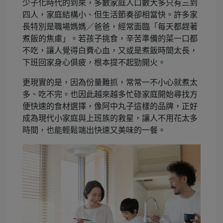
少子化時代的到來，多數家庭人口數大多只有三到
四人，家庭結構小、但生活節奏卻相當快。許多家
長特別是職場媽媽／爸爸，經常面臨「每天都趕著
煮飯的焦慮」。若孩子挑食，辛苦準備的菜一口都
不吃，讓人覺得白費心血，又或是煮飯時間太長，
下班回家身心俱疲，根本提不起勁開火。
更現實的是，因為份量難抓，常常一不小心就煮太
多、吃不完。也因此越來越多忙碌家庭開始尋找方
便快速的食材選擇，像阿中丸子這樣的品牌，正好
成為現代小家庭與上班族的救星，讓人不用花太多
時間，也能輕鬆端出快速又美味的一餐。