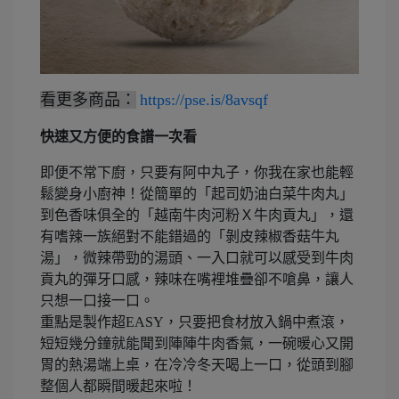
看更多商品：
https://pse.is/8avsqf
快速又方便的食譜一次看
即便不常下廚，只要有阿中丸子，你我在家也能輕
鬆變身小廚神！從簡單的「起司奶油白菜牛肉丸」
到色香味俱全的「越南牛肉河粉Ｘ牛肉貢丸」，還
有嗜辣一族絕對不能錯過的「剝皮辣椒香菇牛丸
湯」，微辣帶勁的湯頭、一入口就可以感受到牛肉
貢丸的彈牙口感，辣味在嘴裡堆疊卻不嗆鼻，讓人
只想一口接一口。
重點是製作超EASY，只要把食材放入鍋中煮滾，
短短幾分鐘就能聞到陣陣牛肉香氣，一碗暖心又開
胃的熱湯端上桌，在冷冷冬天喝上一口，從頭到腳
整個人都瞬間暖起來啦！