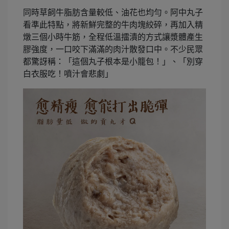
同時草飼牛脂肪含量較低、油花也均勻。阿中丸子
看準此特點，將新鮮完整的牛肉塊絞碎，再加入精
燉三個小時牛筋，全程低溫擂潰的方式讓漿體產生
膠強度，一口咬下滿滿的肉汁散發口中。不少民眾
都驚訝稱：「這個丸子根本是小籠包！」、「別穿
白衣服吃！噴汁會悲劇」