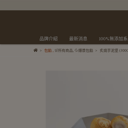
品牌介紹
最新消息
100%無添加
包餡
,
🛒所有商品
,
💦爆漿包餡
炙燒芋泥堡 (300G/