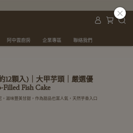
阿中雲廚房
企業專區
聯絡我們
G/約12顆入)｜大甲芋頭｜嚴選優
illed Fish Cake
泥，滋味豐美甘甜，作為甜品也富人氣，天然芋香入口