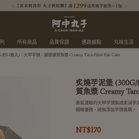
系列
所有商品
品質保證
通路據點
丸味生活
約12顆入)｜大甲芋頭｜嚴選優質魚漿 Creamy Taro-Filled Fish Cake
炙燒芋泥堡 (300
質魚漿 Creamy Taro-F
香氣濃郁的大甲芋頭製成柔滑芋
細緻優雅，絕無添加芋頭香精。
NT$170