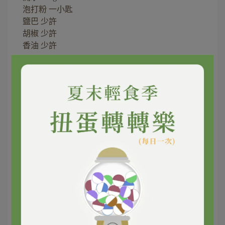
泡打粉 一小匙
鹽巴 少許
胡椒 少許
香油 少許
食譜步驟
Step 1.
蝦仁及鮮蚵先放一點鹽醃入味。
Step 2.
將低筋麵粉、玉米粉、泡打粉、雞蛋（雞蛋留一半