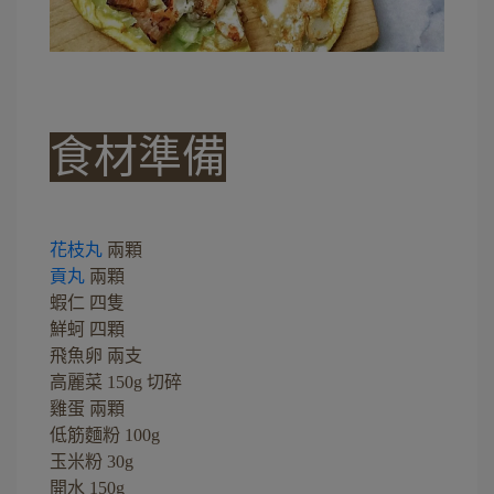
食材準備
花枝丸
兩顆
貢丸
兩顆
蝦仁 四隻
鮮蚵 四顆
飛魚卵 兩支
高麗菜 150g 切碎
雞蛋 兩顆
低筋麵粉 100g
玉米粉 30g
開水 150g