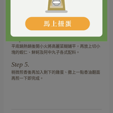
不要全加）及水攪拌均勻。
Step 3.
再加入高麗菜稍微攪拌一下加鹽及胡椒調味完成高
麗菜糊。
Step 4.
平底鍋熱鍋後開小火將高麗菜糊鋪平，再放上切小
塊的蝦仁、鮮蚵及阿中丸子各式配料。
Step 5.
稍微煎香後再加入剩下的雞蛋、撒上一點香油翻面
再煎一下即完成。